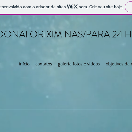
 desenvolvido com o criador de sites
.com
. Crie seu site hoje.
DONAI ORIXIMINAS/PARA 24 
Início
contatos
galeria fotos e videos
objetivos da 